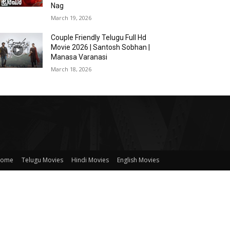
Nag
March 19, 2026
Couple Friendly Telugu Full Hd
Movie 2026 | Santosh Sobhan |
Manasa Varanasi
March 18, 2026
ome
Telugu Movies
Hindi Movies
English Movies