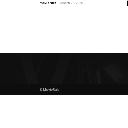
movierulz
-
March 25, 2026
© MovieRulz