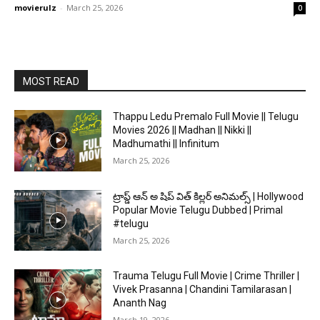
movierulz
-
March 25, 2026
0
MOST READ
Thappu Ledu Premalo Full Movie || Telugu
Movies 2026 || Madhan || Nikki ||
Madhumathi || Infinitum
March 25, 2026
ట్రాప్డ్ ఆన్ అ షిప్ విత్ కిల్లర్ అనిమల్స్ | Hollywood
Popular Movie Telugu Dubbed | Primal
#telugu
March 25, 2026
Trauma Telugu Full Movie | Crime Thriller |
Vivek Prasanna | Chandini Tamilarasan |
Ananth Nag
March 19, 2026